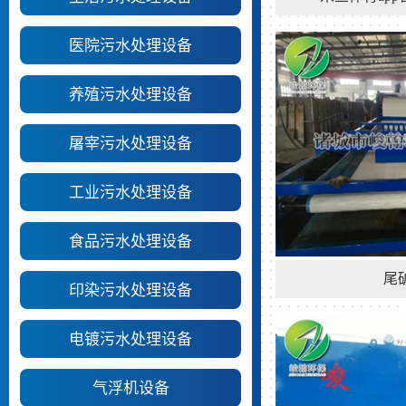
医院污水处理设备
养殖污水处理设备
屠宰污水处理设备
工业污水处理设备
食品污水处理设备
尾
印染污水处理设备
电镀污水处理设备
气浮机设备