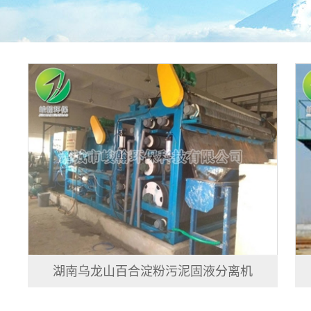
湖南乌龙山百合淀粉污泥固液分离机