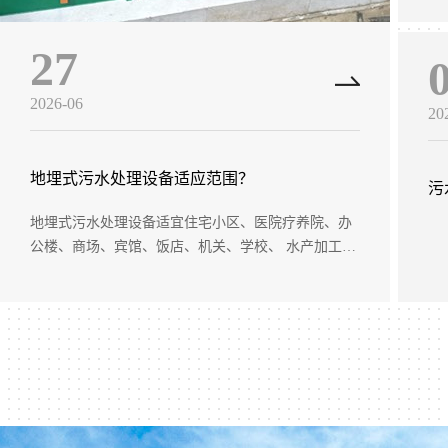
干
一
与
27
关
2026-06
20
地埋式污水处理设备适应范围？
污
地埋式污水处理设备适宜住宅小区、医院疗养院、办
公楼、商场、宾馆、饭店、机关、学校、 水产加工
厂、牲蓄加工厂、乳品加工厂等生活污水和与之类似
的工业有机废水